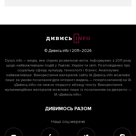
© Дивись.info | 2011–2026
Dyvys.info — медіа, яке сприяє розвиткові міста. Інформуємо з 2011 року
щодо найважливіших подій у Львові, Україні та світі. Розповідаємо про
соціальну сферу, культуру, технології і бізнес. Аналізуємо
найважливіше. Використання матеріалів сайту ІА Дивись.info можливе
лише за умови посилання (для інтернет-видань — гіперпосилання) на ІА
«Дивись.info» не нижче першого абзацу тексту. Використання
мультимедійних матеріалів можливе лише із посиланням на джерело —
ІА «Дивись.info».
ДИВИМОСЬ РАЗОМ
Наші соц мережі