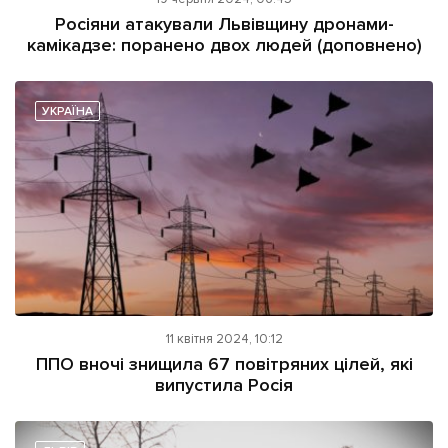
ІНШЕ
Росіяни атакували Львівщину дронами-
камікадзе: поранено двох людей (доповнено)
Інтерв'ю
Прес-релізи
Картки
Фото/Відео
Репортаж
Made in Lviv
УКРАЇНА
Розслідування
Погляди
Ініціативи
Лонгріди
Зв'язатися з нами
11 квітня 2024, 10:12
[email protected]
Реклама на сайті
ППО вночі знищила 67 повітряних цілей, які
випустила Росія
Політика конфіденційності
Наші соц мережі