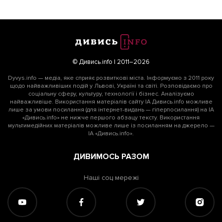
© Дивись.info | 2011–2026
Dyvys.info — медіа, яке сприяє розвиткові міста. Інформуємо з 2011 року
щодо найважливіших подій у Львові, Україні та світі. Розповідаємо про
соціальну сферу, культуру, технології і бізнес. Аналізуємо
найважливіше. Використання матеріалів сайту ІА Дивись.info можливе
лише за умови посилання (для інтернет-видань — гіперпосилання) на ІА
«Дивись.info» не нижче першого абзацу тексту. Використання
мультимедійних матеріалів можливе лише із посиланням на джерело —
ІА «Дивись.info».
ДИВИМОСЬ РАЗОМ
Наші соц мережі