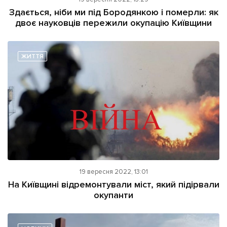
ІНШЕ
Здається, ніби ми під Бородянкою і померли: як
двоє науковців пережили окупацію Київщини
Інтерв'ю
Прес-релізи
Картки
Фото/Відео
Репортаж
Made in Lviv
ЖИТТЯ
Розслідування
Погляди
Ініціативи
Лонгріди
Зв'язатися з нами
19 вересня 2022, 13:01
[email protected]
Реклама на сайті
На Київщині відремонтували міст, який підірвали
окупанти
Політика конфіденційності
Наші соц мережі