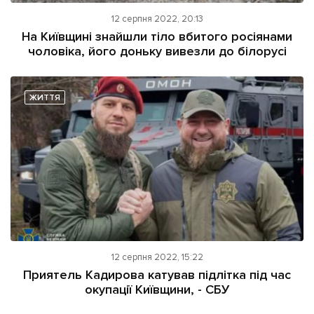
12 серпня 2022, 20:13
На Київщині знайшли тіло вбитого росіянами
чоловіка, його доньку вивезли до білорусі
ЖИТТЯ
12 серпня 2022, 15:22
Приятель Кадирова катував підлітка під час
окупації Київщини, - СБУ