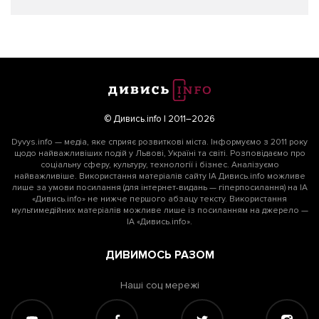
© Дивись.info | 2011–2026
Dyvys.info — медіа, яке сприяє розвиткові міста. Інформуємо з 2011 року
щодо найважливіших подій у Львові, Україні та світі. Розповідаємо про
соціальну сферу, культуру, технології і бізнес. Аналізуємо
найважливіше. Використання матеріалів сайту ІА Дивись.info можливе
лише за умови посилання (для інтернет-видань — гіперпосилання) на ІА
«Дивись.info» не нижче першого абзацу тексту. Використання
мультимедійних матеріалів можливе лише із посиланням на джерело —
ІА «Дивись.info».
ДИВИМОСЬ РАЗОМ
Наші соц мережі