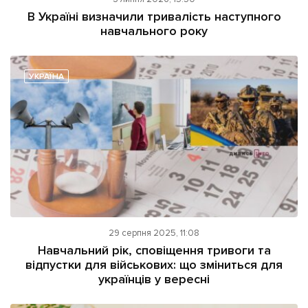
ІНШЕ
В Україні визначили тривалість наступного
навчального року
Інтерв'ю
Прес-релізи
Картки
Фото/Відео
Репортаж
Made in Lviv
УКРАЇНА
Розслідування
Погляди
Ініціативи
Лонгріди
Зв'язатися з нами
29 серпня 2025, 11:08
[email protected]
Реклама на сайті
Навчальний рік, сповіщення тривоги та
відпустки для військових: що зміниться для
Політика конфіденційності
українців у вересні
Наші соц мережі