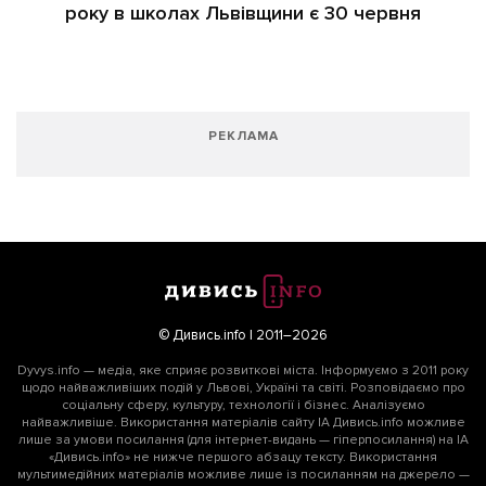
року в школах Львівщини є 30 червня
РЕКЛАМА
© Дивись.info | 2011–2026
Dyvys.info — медіа, яке сприяє розвиткові міста. Інформуємо з 2011 року
щодо найважливіших подій у Львові, Україні та світі. Розповідаємо про
соціальну сферу, культуру, технології і бізнес. Аналізуємо
найважливіше. Використання матеріалів сайту ІА Дивись.info можливе
лише за умови посилання (для інтернет-видань — гіперпосилання) на ІА
«Дивись.info» не нижче першого абзацу тексту. Використання
мультимедійних матеріалів можливе лише із посиланням на джерело —