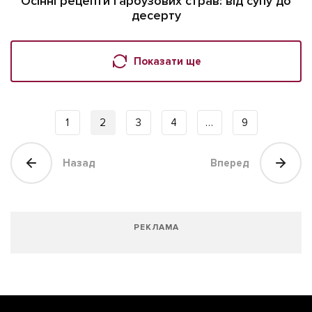
Осінні рецепти гарбузових страв: від супу до
десерту
Показати ще
1
2
3
4
…
9
Назад
Вперед
РЕКЛАМА