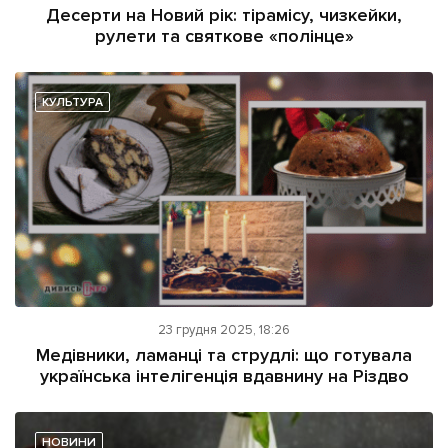
Десерти на Новий рік: тірамісу, чизкейки,
рулети та святкове «полінце»
КУЛЬТУРА
23 грудня 2025, 18:26
Медівники, ламанці та струдлі: що готувала
українська інтелігенція вдавнину на Різдво
НОВИНИ