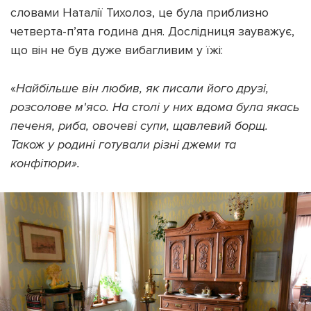
словами Наталії Тихолоз, це була приблизно
четверта-п’ята година дня. Дослідниця зауважує,
що він не був дуже вибагливим у їжі:
«
Найбільше він любив, як писали його друзі,
розсолове м'ясо. На столі у них вдома була якась
печеня, риба, овочеві супи, щавлевий борщ.
Також у родині готували різні джеми та
конфітюри».