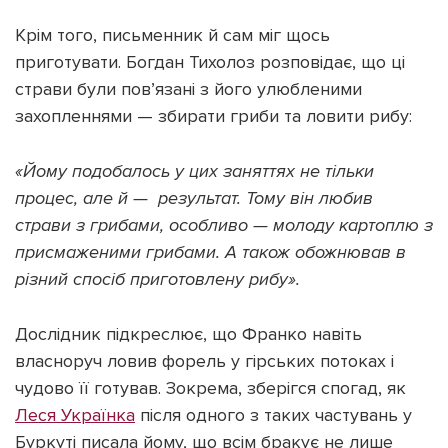
Крім того, письменник й сам міг щось
приготувати. Богдан Тихолоз розповідає, що ці
страви були пов’язані з його улюбленими
захопленнями — збирати гриби та ловити рибу:
«Йому подобалось у цих заняттях не тільки
процес, але й — результат. Тому він любив
страви з грибами, особливо
—
молоду картоплю з
присмаженими грибами. А також обожнював в
різний спосіб приготовлену рибу».
Дослідник підкреслює, що Франко навіть
власноруч ловив форель у гірських потоках і
чудово її готував. Зокрема, зберігся спогад, як
Леся Українка
після одного з таких частувань у
Буркуті писала йому, що всім бракує не лише