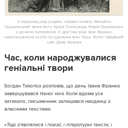
У першому ряді (сидять, справа наліво), Михайло
Грушевський, жінка його брата Олександа, Марія Грушевська
з дочкою Катериною. У другому ряді: Іван Франко,
невстановлена особа та художник Іван Труш. Фото/ офіційний
сайт Дому Франка
Час, коли народжувалися
геніальні твори
Богдан Тихолоз розповів, що день Івана Франка
завершувався пізної ночі. Коли вдома усе
затихало, письменник залишався наодинці з
власними текстами.
«Тоді з'являлися і поезії, і літературні тексти, і