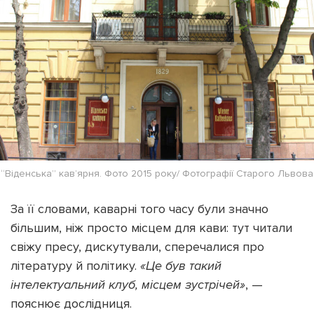
“Вiденська” кав’ярня. Фото 2015 року/ Фотографії Старого Львова
За її словами, каварні того часу були значно
більшим, ніж просто місцем для кави: тут читали
свіжу пресу, дискутували, сперечалися про
літературу й політику.
«Це був такий
інтелектуальний клуб, місцем зустрічей»
, —
пояснює дослідниця.