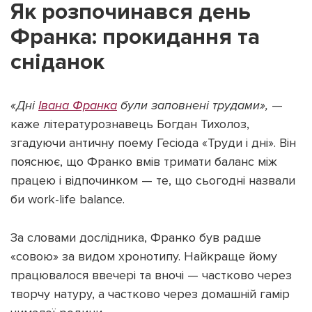
Як розпочинався день
Франка: прокидання та
сніданок
«Дні
Івана Франка
були заповнені трудами»,
—
каже літературознавець Богдан Тихолоз,
згадуючи античну поему Гесіода «Труди і дні». Він
пояснює, що Франко вмів тримати баланс між
працею і відпочинком — те, що сьогодні назвали
би work-life balance.
За словами дослідника, Франко був радше
«совою» за видом хронотипу. Найкраще йому
працювалося ввечері та вночі — частково через
творчу натуру, а частково через домашній гамір