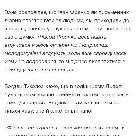
Вона розповідає, що Іван Франко як письменник
любив спостерігати за людьми, які приходили до
кав’ярні, спочатку слухав, а потім — висловлював
свою думку
: «Часом Франко десь навіть
втручався у якісь суперечки. Наприклад,
молодомузівці згадують, коли вже справді щось
йому не подобалося, то міг різко висловитися з
приводу того, що говорять».
Богдан Тихолоз каже, що в тодішньому Львові
було цілком звично приймати гостей не вдома, а
саме у каварнях. Водночас там могли пити не
тільки каву, але й алкогольні напої.
«Франко не курив і не зловживав алкоголем. У
спогадах його сучасників немає жодної історії