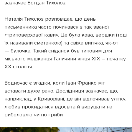
зазначає Богдан Тихолоз.
Наталія Тихолоз розповідає, що день
письменника часто починався з так званої
«триповерхової кави». Це була кава, вершки (тоді
їх називали сметанкою) та свіжа випічка, як-от
— булочка. Такий сніданок був типовим для
міського мешканця Галичини кінця ХІХ – початку
ХХ століття.
Водночас є згадки, коли Іван Франко міг
вставати дуже рано. Дослідниця зазначає, що,
наприклад, у Криворівні, де він відпочивав улітку,
любив прокидатися вдосвіта й вирушати на
риболовлю чи по гриби.