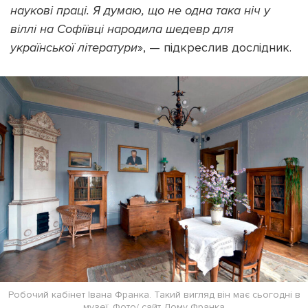
наукові праці. Я думаю, що не одна така ніч у
віллі на Софіївці народила шедевр для
української літератури
», — підкреслив дослідник.
Робочий кабінет Івана Франка. Такий вигляд він має сьогодні в
музеї. Фото/ сайт Дому Франка