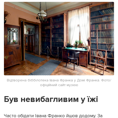
Відтворена біббілотека Івана Франка у Домі Франка. Фото/
офіційний сайт музею
Був невибагливим у їжі
Часто обідати Івана Франко йшов додому. За