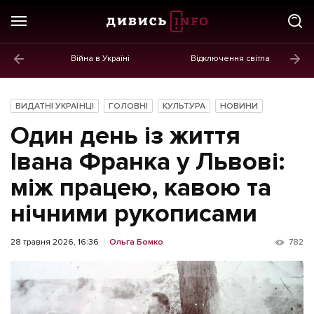
Війна в Україні
Відключення світла
ГОЛОВНЕ
Новини
ВИДАТНІ УКРАЇНЦІ
ГОЛОВНІ
КУЛЬТУРА
НОВИНИ
Політика
Один день із життя
Економіка
Івана Франка у Львові:
між працею, кавою та
Бізнес
нічними рукописами
Життя
Культура
28 травня 2026, 16:36
Ольга Бомко
782
Афіша