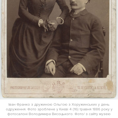
Іван Франко з дружиною Ольгою з Хоружинських у день
одруження. Фото зроблене у Києві 4 (16) травня 1886 року у
фотосалоні Володимира Висоцького. Фото/ з сайту музею