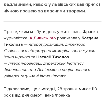
дедлайнами, кавою у львівських кав'ярнях і
нічною працею за власними творами.
Підтримати dyvys.info
Про те, яким міг бути день у житті Івана Франка,
журналістка
ІА Дивись.іnfo
розпитала у
Богдана
Тихолоза
—
літературознавця, директора
Львівського літературно-меморіального музею
Івана Франка
та
Наталії Тихолоз
—
літературознавці, директорки Інституту
франкознавства Львівського національного
університету імені Івана Франка.
Підкреслимо, що сьогодні, 28 травня, минає 110
років від дня смерті Івана Франка.