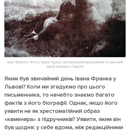
ІНШЕ
Інтерв'ю
Прес-релізи
Картки
Фото/Відео
Репортаж
Made in Lviv
Розслідування
Погляди
Ініціативи
Іван Франко. Фото/ Івана Труша, Центральний державний історичний
архів України у Львові
Лонгріди
Яким був звичайний день Івана Франка у
Львові? Коли ми згадуємо про цього
Зв'язатися з нами
письменника, то начебто знаємо багато
[email protected]
Реклама на сайті
фактів з його біографії. Однак, якщо його
уявити не як хрестоматійний образ
Політика конфіденційності
«каменяра» з підручників? Уявити, яким він
був щодня: у себе вдома, між редакційними
Наші соц мережі