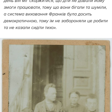
день він міг скаржитися, що діти не давали йому
змоги працювати, тому що вони бігали та шуміли,
а система виховання Франків була досить
демократичною, тому їм не забороняли це робити
та не казали сидіти тихо».