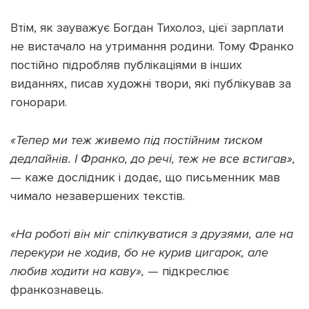
Втім, як зауважує Богдан Тихолоз, цієї зарплати
не вистачало на утримання родини. Тому Франко
постійно підробляв публікаціями в інших
виданнях, писав художні твори, які публікував за
гонорари.
«Тепер ми теж живемо під постійним тиском
дедлайнів. І Франко, до речі, теж не все встигав»,
— каже дослідник і додає, що письменник мав
чимало незавершених текстів.
«На роботі він міг спілкуватися з друзями, але на
перекури не ходив, бо не курив цигарок, але
любив ходити на каву»,
— підкреслює
франкознавець.