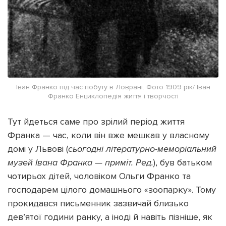
Іван Франко під час побуту в Ловрані. Фото 1909 рік/ Іван
Франко Енциклопедія життя і творчості
Тут йдеться саме про зрілий період життя
Франка — час, коли він вже мешкав у власному
домі у Львові (
сьогодні літературно-меморіальний
музей Івана Франка — приміт. Ред.
), був батьком
чотирьох дітей, чоловіком Ольги Франко та
господарем цілого домашнього «зоопарку». Тому
прокидався письменник зазвичай близько
дев’ятої години ранку, а іноді й навіть пізніше, як