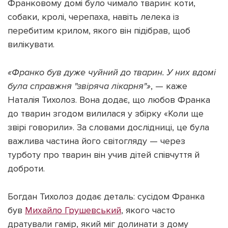
Франковому домі було чимало тварин: коти,
собаки, кролі, черепаха, навіть лелека із
перебитим крилом, якого він підібрав, щоб
вилікувати.
«Франко був дуже чуйний до тварин. У них вдомі
була справжня "звіряча лікарня"»
, — каже
Наталія Тихолоз. Вона додає, що любов Франка
до тварин згодом вилилася у збірку «Коли ще
звірі говорили». За словами дослідниці, це була
важлива частина його світогляду — через
турботу про тварин він учив дітей співчуття й
доброти.
Богдан Тихолоз додає деталь: сусідом Франка
був
Михайло Грушевський
, якого часто
дратували гамір, який міг долинати з дому