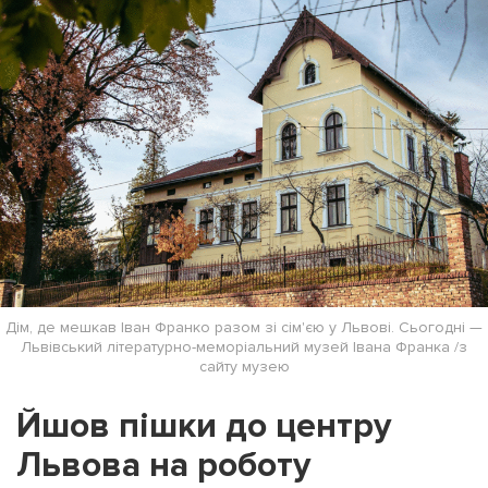
Дім, де мешкав Іван Франко разом зі сім'єю у Львові. Сьогодні —
Львівський літературно-меморіальний музей Івана Франка /з
сайту музею
Йшов пішки до центру
Львова на роботу