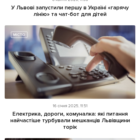
ІНШЕ
У Львові запустили першу в Україні «гарячу
лінію» та чат-бот для дітей
Інтерв'ю
Прес-релізи
Картки
Фото/Відео
Репортаж
Made in Lviv
МІСТО
Розслідування
Погляди
Ініціативи
Лонгріди
Зв'язатися з нами
16 січня 2025, 11:51
[email protected]
Реклама на сайті
Електрика, дороги, комуналка: які питання
найчастіше турбували мешканців Львівщини
Політика конфіденційності
торік
Наші соц мережі