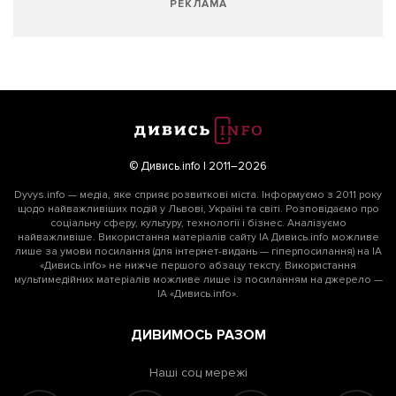
РЕКЛАМА
© Дивись.info | 2011–2026
Dyvys.info — медіа, яке сприяє розвиткові міста. Інформуємо з 2011 року
щодо найважливіших подій у Львові, Україні та світі. Розповідаємо про
соціальну сферу, культуру, технології і бізнес. Аналізуємо
найважливіше. Використання матеріалів сайту ІА Дивись.info можливе
лише за умови посилання (для інтернет-видань — гіперпосилання) на ІА
«Дивись.info» не нижче першого абзацу тексту. Використання
мультимедійних матеріалів можливе лише із посиланням на джерело —
ІА «Дивись.info».
ДИВИМОСЬ РАЗОМ
Наші соц мережі