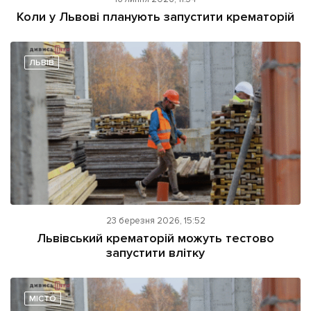
ІНШЕ
Коли у Львові планують запустити крематорій
Інтерв'ю
Прес-релізи
Картки
Фото/Відео
ЛЬВІВ
Репортаж
Made in Lviv
Розслідування
Погляди
Ініціативи
Лонгріди
Зв'язатися з нами
23 березня 2026, 15:52
[email protected]
Львівський крематорій можуть тестово
Реклама на сайті
запустити влітку
Політика конфіденційності
МІСТО
Наші соц мережі