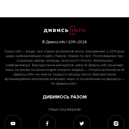
© Дивись.info | 2011–2026
Dyvys.info — медіа, яке сприяє розвиткові міста. Інформуємо з 2011 року
щодо найважливіших подій у Львові, Україні та світі. Розповідаємо про
соціальну сферу, культуру, технології і бізнес. Аналізуємо
найважливіше. Використання матеріалів сайту ІА Дивись.info можливе
лише за умови посилання (для інтернет-видань — гіперпосилання) на ІА
«Дивись.info» не нижче першого абзацу тексту. Використання
мультимедійних матеріалів можливе лише із посиланням на джерело —
ІА «Дивись.info».
ДИВИМОСЬ РАЗОМ
Наші соц мережі