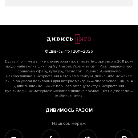
© Дивись.info | 2011–2026
Dyvys.info — медіа, яке сприяє розвиткові міста. Інформуємо з 2011 року
щодо найважливіших подій у Львові, Україні та світі. Розповідаємо про
соціальну сферу, культуру, технології і бізнес. Аналізуємо
найважливіше. Використання матеріалів сайту ІА Дивись.info можливе
лише за умови посилання (для інтернет-видань — гіперпосилання) на ІА
«Дивись.info» не нижче першого абзацу тексту. Використання
мультимедійних матеріалів можливе лише із посиланням на джерело —
ІА «Дивись.info».
ДИВИМОСЬ РАЗОМ
Наші соц мережі