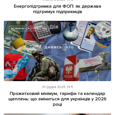
ІНШЕ
Енергопідтримка для ФОП: як держава
підтримує підприємців
Інтерв'ю
Прес-релізи
Картки
Фото/Відео
Репортаж
Made in Lviv
НОВИНИ СУСПІЛЬСТВА
Розслідування
Погляди
Ініціативи
Лонгріди
Зв'язатися з нами
31 грудня 2025, 14:11
[email protected]
Реклама на сайті
Прожитковий мінімум, тарифи та календар
щеплень: що зміниться для українців у 2026
Політика конфіденційності
році
Наші соц мережі