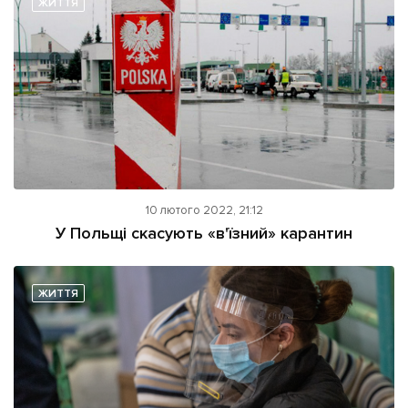
ЖИТТЯ
Підтримати dyvys.info
10 лютого 2022, 21:12
У Польщі скасують «в'їзний» карантин
ЖИТТЯ