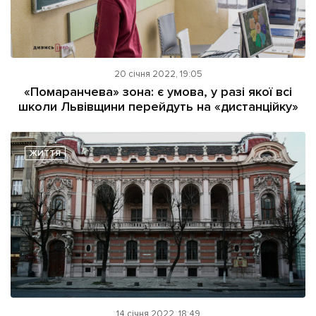
20 січня 2022, 19:05
«Помаранчева» зона: є умова, у разі якої всі
школи Львівщини перейдуть на «дистанційку»
ЖИТТЯ
14 січня 2022, 18:49