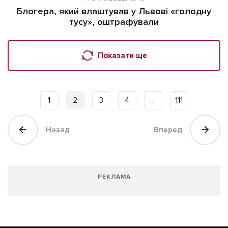
Блогера, який влаштував у Львові «голодну
тусу», оштрафували
Показати ще
1
2
3
4
…
111
Назад
Вперед
РЕКЛАМА