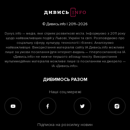
© Дивись.info | 2011–2026
Dyvys.info — медіа, яке сприяє розвиткові міста. Інформуємо з 2011 року
щодо найважливіших подій у Львові, Україні та світі. Розповідаємо про
соціальну сферу, культуру, технології і бізнес. Аналізуємо
найважливіше. Використання матеріалів сайту ІА Дивись.info можливе
лише за умови посилання (для інтернет-видань — гіперпосилання) на ІА
«Дивись.info» не нижче першого абзацу тексту. Використання
мультимедійних матеріалів можливе лише із посиланням на джерело —
ІА «Дивись.info».
ДИВИМОСЬ РАЗОМ
Наші соц мережі
Підписка на розсилку новин