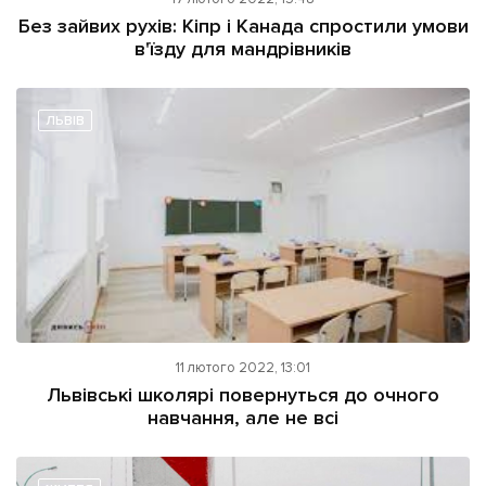
ІНШЕ
Без зайвих рухів: Кіпр і Канада спростили умови
в'їзду для мандрівників
Інтерв'ю
Прес-релізи
Картки
Фото/Відео
Репортаж
Made in Lviv
ЛЬВІВ
Розслідування
Погляди
Ініціативи
Лонгріди
Зв'язатися з нами
11 лютого 2022, 13:01
[email protected]
Реклама на сайті
Львівські школярі повернуться до очного
навчання, але не всі
Політика конфіденційності
Наші соц мережі