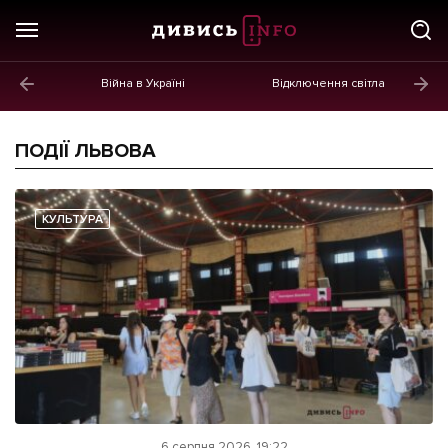
Війна в Україні
Відключення світла
ГОЛОВНЕ
Новини
ПОДІЇ ЛЬВОВА
Політика
Економіка
КУЛЬТУРА
Бізнес
Життя
Культура
Афіша
6 серпня 2026, 19:22