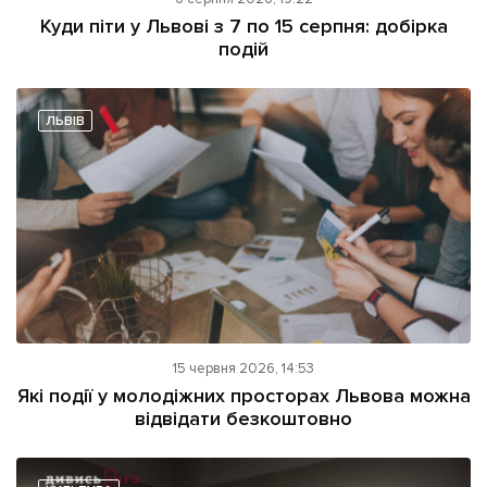
ІНШЕ
Куди піти у Львові з 7 по 15 серпня: добірка
подій
Інтерв'ю
Прес-релізи
Картки
Фото/Відео
Репортаж
Made in Lviv
ЛЬВІВ
Розслідування
Погляди
Ініціативи
Лонгріди
Зв'язатися з нами
15 червня 2026, 14:53
[email protected]
Реклама на сайті
Які події у молодіжних просторах Львова можна
відвідати безкоштовно
Політика конфіденційності
Наші соц мережі