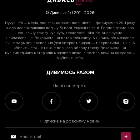
© Дивись.info | 2011–2026
Dyvys.info — медіа, яке сприяє розвиткові міста. Інформуємо з 2011 року
щодо найважливіших подій у Львові, Україні та світі. Розповідаємо про
соціальну сферу, культуру, технології і бізнес. Аналізуємо
найважливіше. Використання матеріалів сайту ІА Дивись.info можливе
лише за умови посилання (для інтернет-видань — гіперпосилання) на ІА
«Дивись.info» не нижче першого абзацу тексту. Використання
мультимедійних матеріалів можливе лише із посиланням на джерело —
ІА «Дивись.info».
ДИВИМОСЬ РАЗОМ
Наші соц мережі
Підписка на розсилку новин