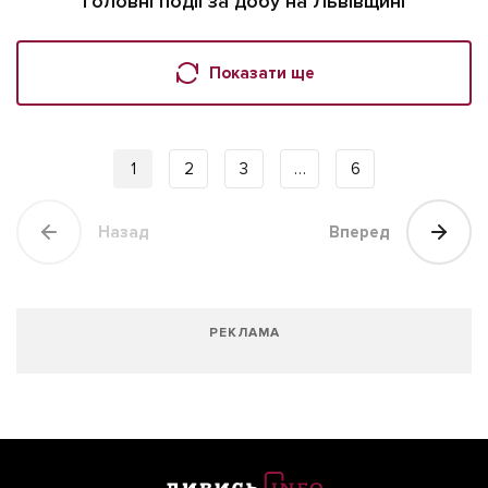
Головні події за добу на Львівщині
Показати ще
1
2
3
…
6
Назад
Вперед
РЕКЛАМА