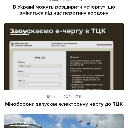
ІНШЕ
В Україні можуть розширити «єЧергу»: що
зміниться під час перетину кордону
Інтерв'ю
Прес-релізи
Картки
Фото/Відео
Репортаж
Made in Lviv
НОВИНИ
Розслідування
Погляди
Ініціативи
Лонгріди
Зв'язатися з нами
18 травня 2024, 17:11
[email protected]
Реклама на сайті
Міноборони запускає електронну чергу до ТЦК
Політика конфіденційності
НОВИНИ
Наші соц мережі