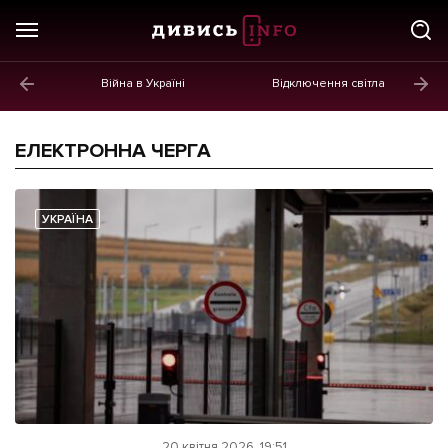
Війна в Україні
Відключення світла
ГОЛОВНЕ
Новини
ЕЛЕКТРОННА ЧЕРГА
Політика
Економіка
УКРАЇНА
Бізнес
Життя
Культура
Афіша
20 квітня 2026, 19:51