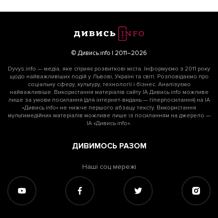
© Дивись.info | 2011–2026
Dyvys.info — медіа, яке сприяє розвиткові міста. Інформуємо з 2011 року
щодо найважливіших подій у Львові, Україні та світі. Розповідаємо про
соціальну сферу, культуру, технології і бізнес. Аналізуємо
найважливіше. Використання матеріалів сайту ІА Дивись.info можливе
лише за умови посилання (для інтернет-видань — гіперпосилання) на ІА
«Дивись.info» не нижче першого абзацу тексту. Використання
мультимедійних матеріалів можливе лише із посиланням на джерело —
ІА «Дивись.info».
ДИВИМОСЬ РАЗОМ
Наші соц мережі