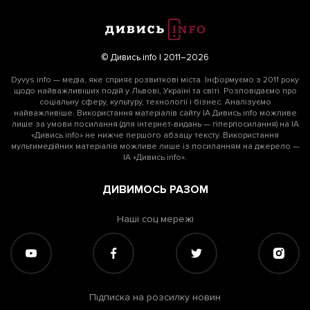
© Дивись.info | 2011–2026
Dyvys.info — медіа, яке сприяє розвиткові міста. Інформуємо з 2011 року
щодо найважливіших подій у Львові, Україні та світі. Розповідаємо про
соціальну сферу, культуру, технології і бізнес. Аналізуємо
найважливіше. Використання матеріалів сайту ІА Дивись.info можливе
лише за умови посилання (для інтернет-видань — гіперпосилання) на ІА
«Дивись.info» не нижче першого абзацу тексту. Використання
мультимедійних матеріалів можливе лише із посиланням на джерело —
ІА «Дивись.info».
ДИВИМОСЬ РАЗОМ
Наші соц мережі
Підписка на розсилку новин