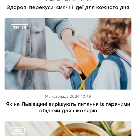
ІНШЕ
Здорові перекуси: смачні ідеї для кожного дня
Інтерв'ю
Прес-релізи
Картки
Фото/Відео
ЖИТТЯ
Репортаж
Made in Lviv
Розслідування
Погляди
Ініціативи
Лонгріди
Зв'язатися з нами
14 листопада 2024, 10:49
[email protected]
Як на Львівщині вирішують питання із гарячими
Реклама на сайті
обідами для школярів
Політика конфіденційності
СІМ'Я
Наші соц мережі