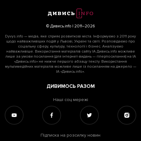
© Дивись.info | 2011–2026
Dyvys.info — медіа, яке сприяє розвиткові міста. Інформуємо з 2011 року
щодо найважливіших подій у Львові, Україні та світі. Розповідаємо про
соціальну сферу, культуру, технології і бізнес. Аналізуємо
найважливіше. Використання матеріалів сайту ІА Дивись.info можливе
лише за умови посилання (для інтернет-видань — гіперпосилання) на ІА
«Дивись.info» не нижче першого абзацу тексту. Використання
мультимедійних матеріалів можливе лише із посиланням на джерело —
ІА «Дивись.info».
ДИВИМОСЬ РАЗОМ
Наші соц мережі
Підписка на розсилку новин