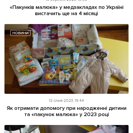
ІНШЕ
«Пакунків малюка» у медзакладах по Україні
вистачить ще на 4 місяці
Інтерв'ю
Прес-релізи
Картки
Фото/Відео
Репортаж
Made in Lviv
НОВИНИ
Розслідування
Погляди
Ініціативи
Лонгріди
Зв'язатися з нами
12 січня 2023, 19:44
[email protected]
Реклама на сайті
Як отримати допомогу при народженні дитини
та «пакунок малюка» у 2023 році
Політика конфіденційності
Наші соц мережі