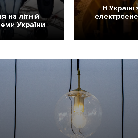
Лонгріди
В Україні
я на літній
електроенер
теми України
[email protected]
Рекл
Політика конфіденційност