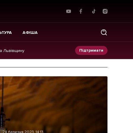
ЬТУРА
АФІША
Підтримати
на Львівщину
Прес-релізи
Фото/Відео
Made in Lviv
24 березня 2023, 14:13