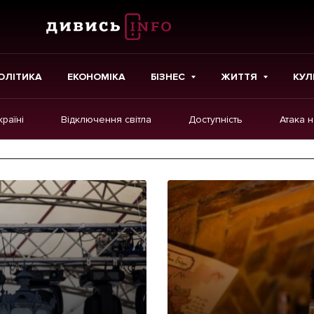
ОЛІТИКА
ЕКОНОМІКА
БІЗНЕС
ЖИТТЯ
КУЛ
країні
Відключення світла
Доступність
Атака 
ІНШЕ
Інтерв'ю
Картки
Репортаж
Розслідування
Погляди
Ініціативи