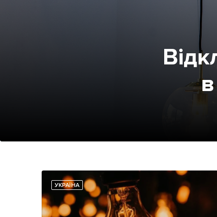
Відк
в
УКРАЇНА