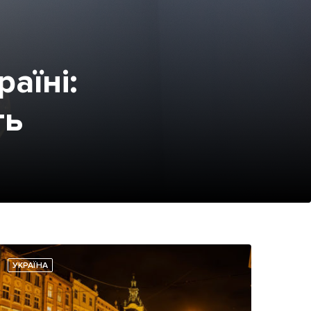
аїні:
ть
УКРАЇНА