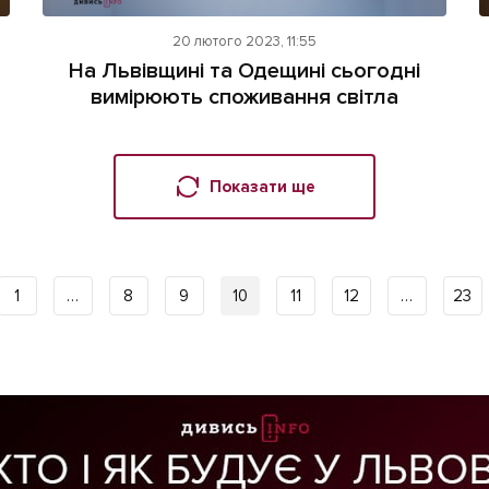
20 лютого 2023, 11:55
На Львівщині та Одещині сьогодні
вимірюють споживання світла
Показати ще
1
…
8
9
10
11
12
…
23