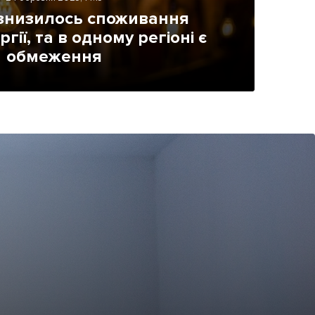
 знизилось споживання
гії, та в одному регіоні є
обмеження
ама на сайті
і