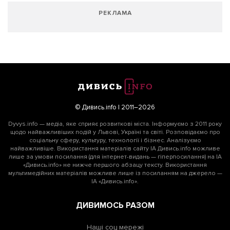
РЕКЛАМА
© Дивись.info | 2011–2026
Dyvys.info — медіа, яке сприяє розвиткові міста. Інформуємо з 2011 року
щодо найважливіших подій у Львові, Україні та світі. Розповідаємо про
соціальну сферу, культуру, технології і бізнес. Аналізуємо
найважливіше. Використання матеріалів сайту ІА Дивись.info можливе
лише за умови посилання (для інтернет-видань — гіперпосилання) на ІА
«Дивись.info» не нижче першого абзацу тексту. Використання
мультимедійних матеріалів можливе лише із посиланням на джерело —
ІА «Дивись.info».
ДИВИМОСЬ РАЗОМ
Наші соц мережі