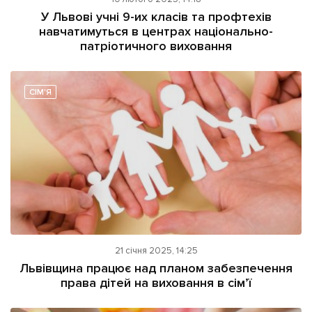
ІНШЕ
У Львові учні 9-их класів та профтехів
навчатимуться в центрах національно-
Інтерв'ю
Прес-релізи
патріотичного виховання
Картки
Фото/Відео
Репортаж
Made in Lviv
СІМ'Я
Розслідування
Погляди
Ініціативи
Лонгріди
Зв'язатися з нами
[email protected]
Реклама на сайті
21 січня 2025, 14:25
Львівщина працює над планом забезпечення
Політика конфіденційності
права дітей на виховання в сім’ї
Наші соц мережі