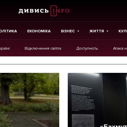
ОЛІТИКА
ЕКОНОМІКА
БІЗНЕС
ЖИТТЯ
КУЛ
країні
Відключення світла
Доступність
Атака 
ІНШЕ
Інтерв'ю
Картки
Репортаж
Розслідування
Погляди
Ініціативи
«Бахмут