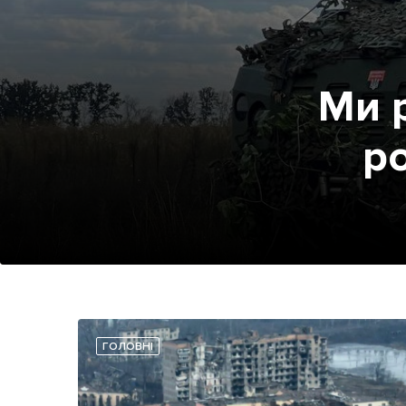
Ми 
р
ГОЛОВНІ