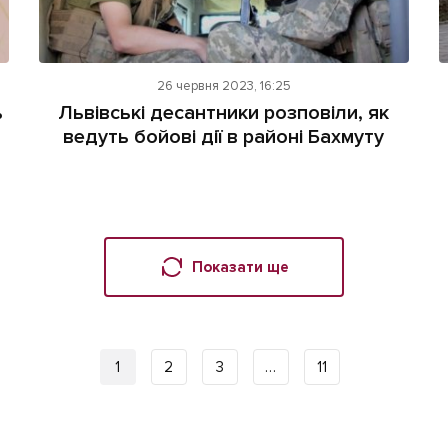
26 червня 2023, 16:25
ь
Львівські десантники розповіли, як
ведуть бойові дії в районі Бахмуту
Показати ще
1
2
3
…
11