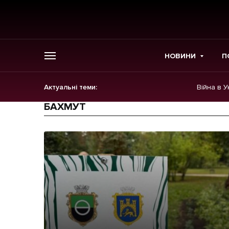
НОВИНИ
П
Актуальні теми:
Війна в У
ГОЛОВНЕ
БАХМУТ
Новини
Політика
Економіка
Бізнес