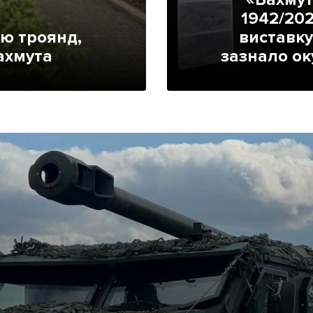
Лонгріди
1942/202
ею троянд,
виставку 
ахмута
зазнало оку
[email protected]
Рекл
Політика конфіденційност