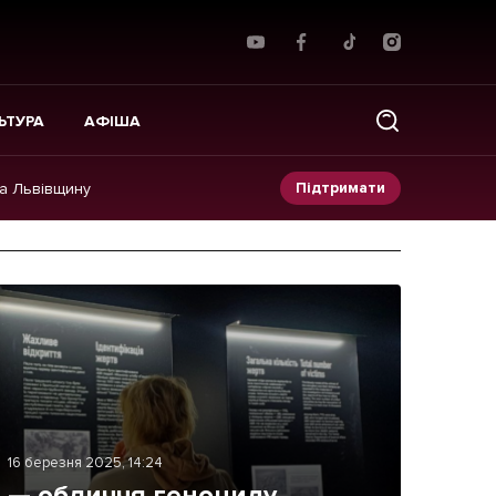
ЬТУРА
АФІША
Підтримати
на Львівщину
Прес-релізи
Фото/Відео
Made in Lviv
16 березня 2025, 14:24
 — обличчя геноциду