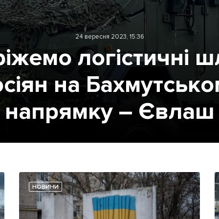
24 вересня 2023, 15:36
ріжемо логістичні ш
осіян на Бахмутсько
напрямку – Євлаш
НОВИНИ