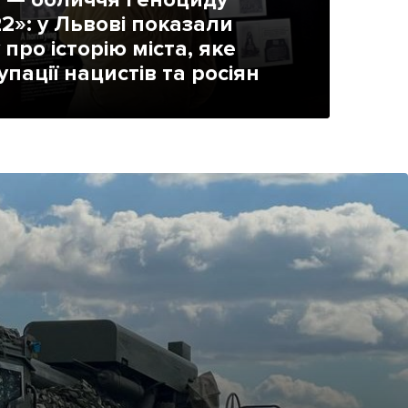
2»: у Львові показали
про історію міста, яке
пації нацистів та росіян
ама на сайті
і