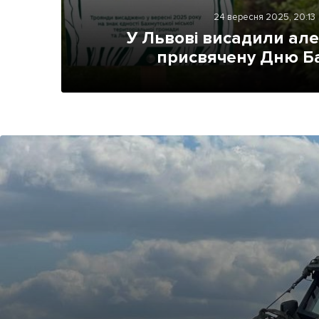
Життя
24 вересня 2025, 20:13
У Львові висадили ал
Культура
присвячену Дню Б
Афіша