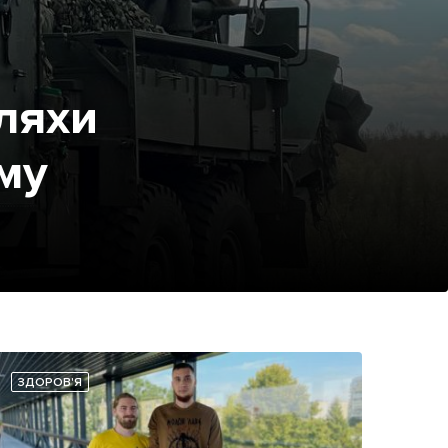
ляхи
му
ЗДОРОВ'Я