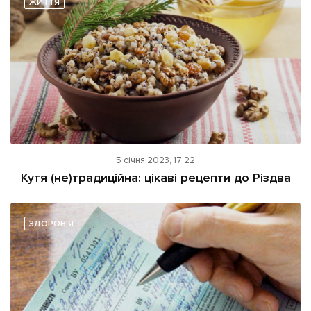
ЖИТТЯ
Підтримати dyvys.info
5 січня 2023, 17:22
Кутя (не)традиційна: цікаві рецепти до Різдва
ЗДОРОВ'Я