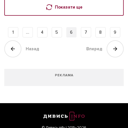
Показати ще
1
…
4
5
6
7
8
9
Назад
Вперед
РЕКЛАМА
© Дивись.info | 2011–2026