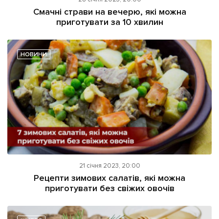
ІНШЕ
Смачні страви на вечерю, які можна
приготувати за 10 хвилин
Інтерв'ю
Прес-релізи
Картки
Фото/Відео
Репортаж
Made in Lviv
НОВИНИ
Розслідування
Погляди
Ініціативи
Лонгріди
Зв'язатися з нами
21 січня 2023, 20:00
[email protected]
Реклама на сайті
Рецепти зимових салатів, які можна
приготувати без свіжих овочів
Політика конфіденційності
Наші соц мережі