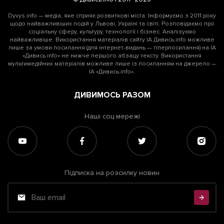
Dyvys.info — медіа, яке сприяє розвиткові міста. Інформуємо з 2011 року
щодо найважливіших подій у Львові, Україні та світі. Розповідаємо про
соціальну сферу, культуру, технології і бізнес. Аналізуємо
найважливіше. Використання матеріалів сайту ІА Дивись.info можливе
лише за умови посилання (для інтернет-видань — гіперпосилання) на ІА
«Дивись.info» не нижче першого абзацу тексту. Використання
мультимедійних матеріалів можливе лише із посиланням на джерело —
ІА «Дивись.info».
ДИВИМОСЬ РАЗОМ
Наші соц мережі
Підписка на розсилку новин