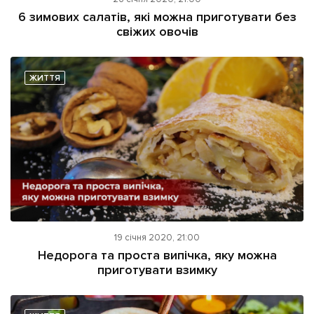
ІНШЕ
6 зимових салатів, які можна приготувати без
свіжих овочів
Інтерв'ю
Прес-релізи
Картки
Фото/Відео
Репортаж
Made in Lviv
ЖИТТЯ
Розслідування
Погляди
Ініціативи
Лонгріди
Зв'язатися з нами
19 січня 2020, 21:00
[email protected]
Реклама на сайті
Недорога та проста випічка, яку можна
приготувати взимку
Політика конфіденційності
Наші соц мережі