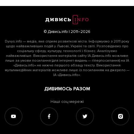
© Дивись.info | 2011–2026
Dyvys.info — медіа, яке сприяє розвиткові міста. Інформуємо з 2011 року
щодо найважливіших подій у Львові, Україні та світі. Розповідаємо про
соціальну сферу, культуру, технології і бізнес. Аналізуємо
найважливіше. Використання матеріалів сайту ІА Дивись.info можливе
лише за умови посилання (для інтернет-видань — гіперпосилання) на ІА
«Дивись.info» не нижче першого абзацу тексту. Використання
мультимедійних матеріалів можливе лише із посиланням на джерело —
ІА «Дивись.info».
ДИВИМОСЬ РАЗОМ
Наші соц мережі