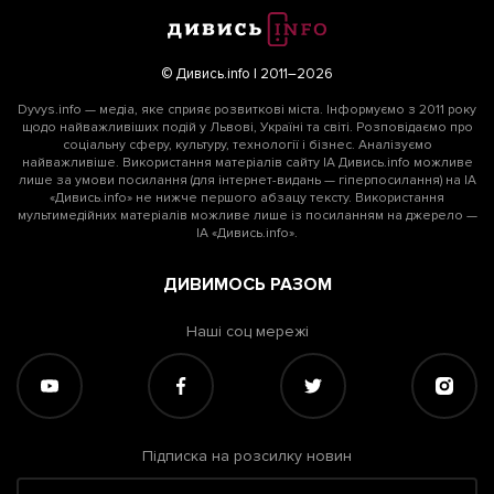
© Дивись.info | 2011–2026
Dyvys.info — медіа, яке сприяє розвиткові міста. Інформуємо з 2011 року
щодо найважливіших подій у Львові, Україні та світі. Розповідаємо про
соціальну сферу, культуру, технології і бізнес. Аналізуємо
найважливіше. Використання матеріалів сайту ІА Дивись.info можливе
лише за умови посилання (для інтернет-видань — гіперпосилання) на ІА
«Дивись.info» не нижче першого абзацу тексту. Використання
мультимедійних матеріалів можливе лише із посиланням на джерело —
ІА «Дивись.info».
ДИВИМОСЬ РАЗОМ
Наші соц мережі
Підписка на розсилку новин