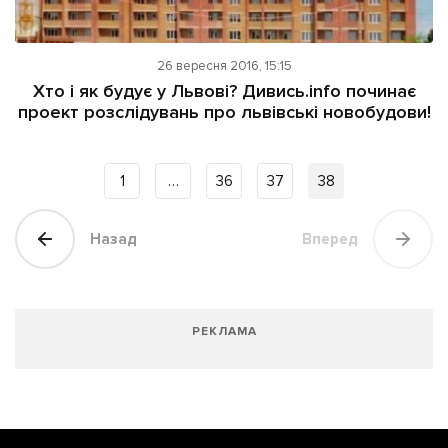
26 вересня 2016, 15:15
Хто і як будує у Львові? Дивись.info починає
проект розслідувань про львівські новобудови!
1
…
36
37
38
Назад
Вперед
РЕКЛАМА