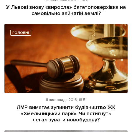
ІНШЕ
У Львові знову «виросла» багатоповерхівка на
самовільно зайнятій землі?
Інтерв'ю
Прес-релізи
Картки
Фото/Відео
Репортаж
Made in Lviv
ГОЛОВНІ
Розслідування
Погляди
Ініціативи
Лонгріди
Зв'язатися з нами
11 листопада 2016, 18:51
[email protected]
Реклама на сайті
ЛМР вимагає зупинити будівництво ЖК
«Хмельницький парк». Чи встигнуть
Політика конфіденційності
легалізувати новобудову?
Наші соц мережі