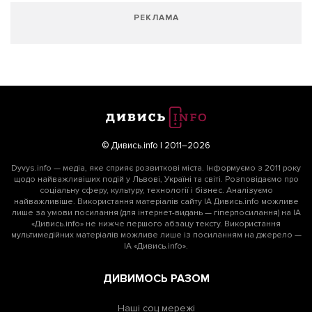
РЕКЛАМА
© Дивись.info | 2011–2026
Dyvys.info — медіа, яке сприяє розвиткові міста. Інформуємо з 2011 року
щодо найважливіших подій у Львові, Україні та світі. Розповідаємо про
соціальну сферу, культуру, технології і бізнес. Аналізуємо
найважливіше. Використання матеріалів сайту ІА Дивись.info можливе
лише за умови посилання (для інтернет-видань — гіперпосилання) на ІА
«Дивись.info» не нижче першого абзацу тексту. Використання
мультимедійних матеріалів можливе лише із посиланням на джерело —
ІА «Дивись.info».
ДИВИМОСЬ РАЗОМ
Наші соц мережі