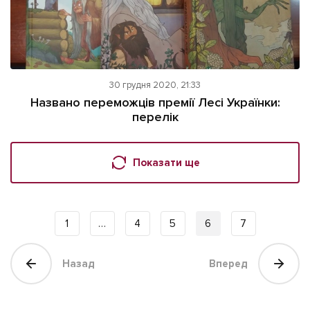
30 грудня 2020, 21:33
Названо переможців премії Лесі Українки:
перелік
Показати ще
1
…
4
5
6
7
Назад
Вперед