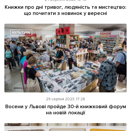
ІНШЕ
Книжки про дні тривог, людяність та мистецтво:
що почитати з новинок у вересні
Інтерв'ю
Прес-релізи
Картки
Фото/Відео
Репортаж
Made in Lviv
КУЛЬТУРА
Розслідування
Погляди
Ініціативи
Лонгріди
Зв'язатися з нами
29 серпня 2023, 17:28
[email protected]
Реклама на сайті
Восени у Львові пройде 30-й книжковий форум
на новій локації
Політика конфіденційності
Наші соц мережі